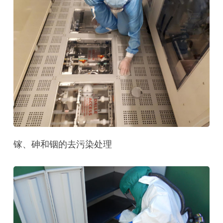
镓、砷和铟的去污染处理