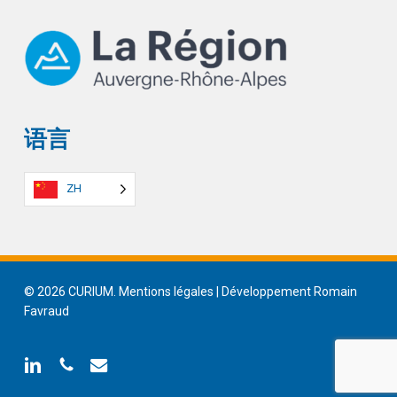
语言
ZH
© 2026 CURIUM.
Mentions légales
| Développement
Romain
Favraud
linkedin
phone
email