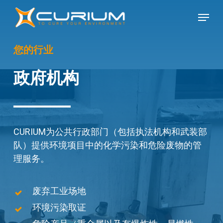
Skip
Menu
to
Close
main
Menu
content
您的行业
政府机构
CURIUM为公共行政部门（包括执法机构和武装部
队）提供环境项目中的化学污染和危险废物的管
理服务。
废弃工业场地
环境污染取证