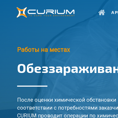
Перейти
к
A 
основному
содержанию
Работы на местах
Обеззаражива
После оценки химической обстановки
соответствии с потребностями заказч
CURIUM проводит операции по химиче