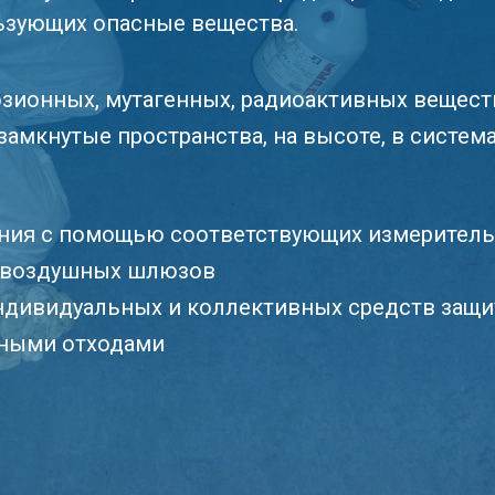
ьзующих опасные вещества.
озионных, мутагенных, радиоактивных вещест
замкнутые пространства, на высоте, в систем
ания с помощью соответствующих измерител
а воздушных шлюзов
ндивидуальных и коллективных средств защ
ными отходами