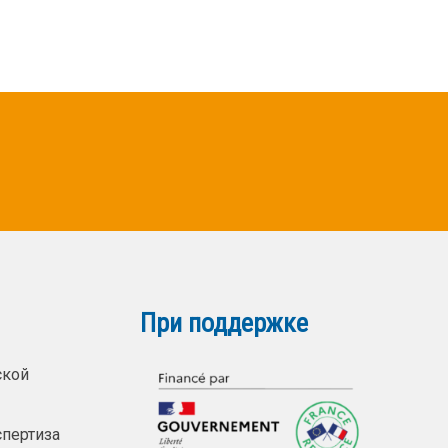
При поддержке
ской
спертиза