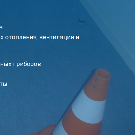
в
ах отопления, вентиляции и
ьных приборов
иты