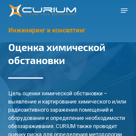
Перейти
Меню
к
Закры
основному
меню
содержанию
Инжиниринг и консалтинг
Оценка химической
обстановки
Цель оценки химической обстановки –
выявление и картирование химического и/или
радиоактивного заражения помещений и
оборудования и определение необходимости
обеззараживания. CURIUM также проводит
оценку риска для определения методологии