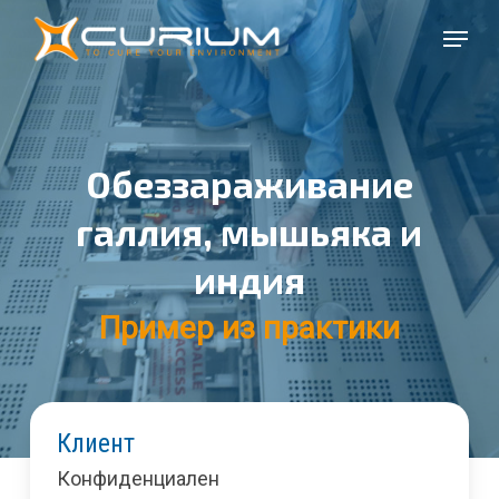
Перейти
Меню
к
Закры
основному
меню
содержанию
Обеззараживание
галлия, мышьяка и
индия
Пример из практики
Клиент
Конфиденциален