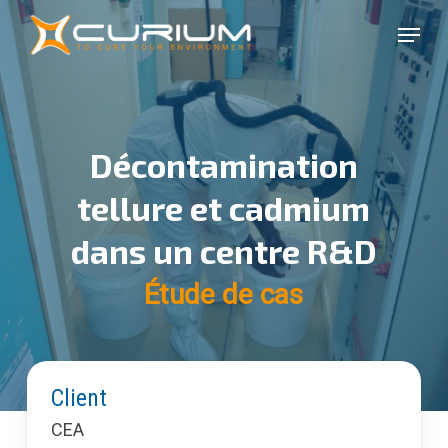
Skip
Menu
to
Close
main
Menu
content
Décontamination
tellure et cadmium
dans un centre R&D
Étude de cas
Client
CEA