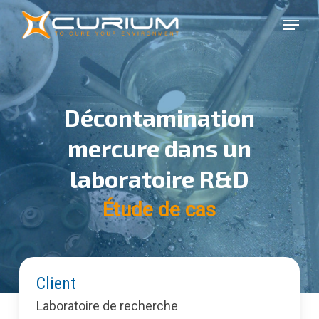
Skip
Menu
to
Close
main
Menu
content
Décontamination
mercure dans un
laboratoire R&D
Étude de cas
Client
Laboratoire de recherche