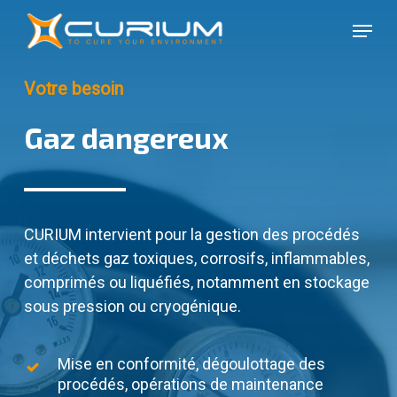
Skip
Menu
to
Close
main
Menu
content
Votre besoin
Gaz dangereux
CURIUM intervient pour la gestion des procédés
et déchets gaz toxiques, corrosifs, inflammables,
comprimés ou liquéfiés, notamment en stockage
sous pression ou cryogénique.
Mise en conformité, dégoulottage des
procédés, opérations de maintenance