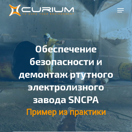
Перейти
Меню
к
Закры
основному
меню
содержанию
Обеспечение
безопасности и
демонтаж ртутного
электролизного
завода SNCPA
Пример из практики