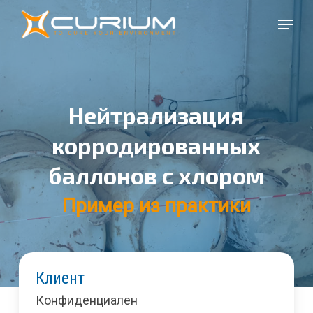
Перейти
Меню
к
Закры
основному
меню
содержанию
Нейтрализация
корродированных
баллонов с хлором
Пример из практики
Клиент
Конфиденциален