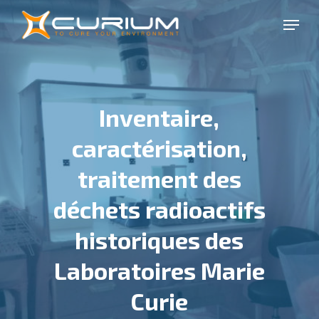
Skip
Menu
to
Close
main
Menu
content
Inventaire,
caractérisation,
traitement des
déchets radioactifs
historiques des
Laboratoires Marie
Curie