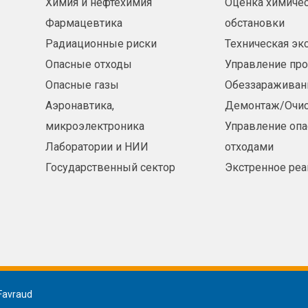
Химия и нефтехимия
Оценка химиче
Фармацевтика
обстановки
Радиационные риски
Техническая эк
Опасные отходы
Управление пр
Опасные газы
Обеззараживан
Аэронавтика,
Демонтаж/Очис
микроэлектроника
Управление оп
Лаборатории и НИИ
отходами
Государственный сектор
Экстренное реа
Favraud