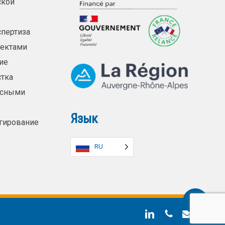
ской
спертиза
оектами
ие
тка
асными
Язык
гирование
RU
Share
linkedin
телефон
электронны
адрес