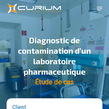
Skip
Menu
to
Close
main
Menu
content
Diagnostic de
contamination d’un
laboratoire
pharmaceutique
Étude de cas
Client